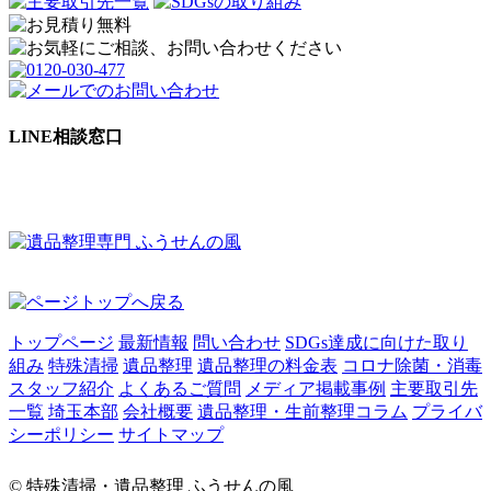
LINE相談窓口
トップページ
最新情報
問い合わせ
SDGs達成に向けた取り
組み
特殊清掃
遺品整理
遺品整理の料金表
コロナ除菌・消毒
スタッフ紹介
よくあるご質問
メディア掲載事例
主要取引先
一覧
埼玉本部
会社概要
遺品整理・生前整理コラム
プライバ
シーポリシー
サイトマップ
© 特殊清掃・遺品整理 ふうせんの風