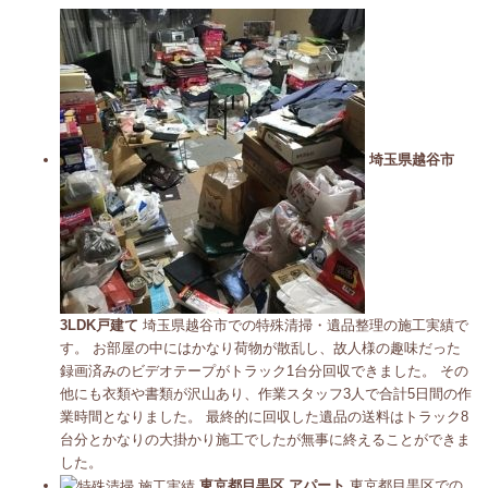
埼玉県越谷市
3LDK戸建て
埼玉県越谷市での特殊清掃・遺品整理の施工実績で
す。 お部屋の中にはかなり荷物が散乱し、故人様の趣味だった
録画済みのビデオテープがトラック1台分回収できました。 その
他にも衣類や書類が沢山あり、作業スタッフ3人で合計5日間の作
業時間となりました。 最終的に回収した遺品の送料はトラック8
台分とかなりの大掛かり施工でしたが無事に終えることができま
した。
東京都目黒区 アパート
東京都目黒区での