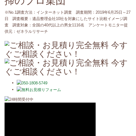
※No.1調査方法：インターネット調査 調査期間：2019年6月25日～27
日 調査概要：遺品整理会社10社を対象にしたサイト比較イメージ調
査 調査対象：全国の40代以上の男女1116名 アンケートモニター提
供元：ゼネラルリサーチ