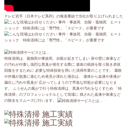
テレビ岩手（日本テレビ系列）の報道番組で当社が取り上げられました
特殊清掃は、孤独死や事故死、自殺が起きてしまい 床や壁に体液など
の汚れが付着し強烈な異臭が発生する際に 遺体の痕跡を取り除き原状
回復をするために 必要な特殊技術を用いた清掃作業のことです。 腐敗
や外傷が急激に進むため発見が遅れた場合は、 遺体から血液や体液が
漏出し汚れや異臭が 広がってしまうので早急な対処が必要になりま
す。 ふうせんの風がで行う特殊清掃は、異臭や汚れをなくすため 「特
殊清掃」のプロフェッショナルとして現場に 残された血液や体液など
の除去をスムーズに行います。